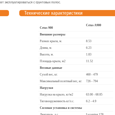
ет эксплуатироваться с грунтовых полос.
Технические характеристики
Cetus A900
Cetus 900
Внешние размеры
Размах крыла, м.
8.53
Длина, м.
6.23
Высота, м.
1.83
Площадь крыла, м2
11.52
Весовые данные
Сухой вес, кг.
460 - 479
Максимальный взлетный вес, кг.
726 - 794
Нагрузки
Нагрузка на крыло, кг/м2
63.00 - 68.85
Тяговооруженность кг/л.с.
6.2 - 4.9
Силовая установка и системы
Двигатель, л.с.
Lycoming 178