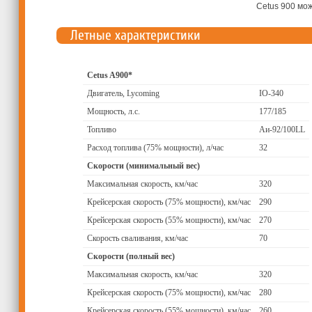
Cetus 900 мож
Летные характеристики
Cetus A900*
Двигатель, Lycoming
IO-340
Мощность, л.с.
177/185
Топливо
Аи-92/100LL
Расход топлива (75% мощности), л/час
32
Скорости (минимальный вес)
Максимальная скорость, км/час
320
Крейсерская скорость (75% мощности), км/час
290
Крейсерская скорость (55% мощности), км/час
270
Скорость сваливания, км/час
70
Скорости (полный вес)
Максимальная скорость, км/час
320
Крейсерская скорость (75% мощности), км/час
280
Крейсерская скорость (55% мощности), км/час
260