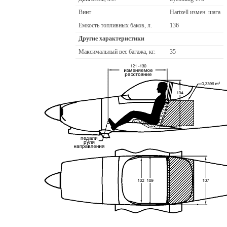
Винт
Hartzell измен. шага
Емкость топливных баков, л.
136
Другие характеристики
Максимальный вес багажа, кг.
35