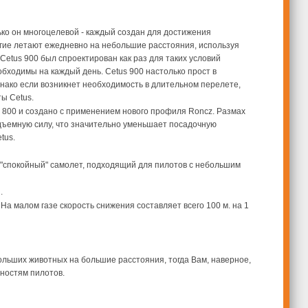
ько он многоцелевой - каждый создан для достижения
огие летают ежедневно на небольшие расстояния, используя
etus 900 был спроектирован как раз для таких условий
бходимы на каждый день. Cetus 900 настолько прост в
днако если возникнет необходимость в длительном перелете,
ты Cetus.
 и 800 и создано с применением нового профиля Roncz. Размах
дъемную силу, что значительно уменьшает посадочную
tus.
ее "спокойный" самолет, подходящий для пилотов с небольшим
.
а малом газе скорость снижения составляет всего 100 м. на 1
ольших животных на большие расстояния, тогда Вам, наверное,
бностям пилотов.