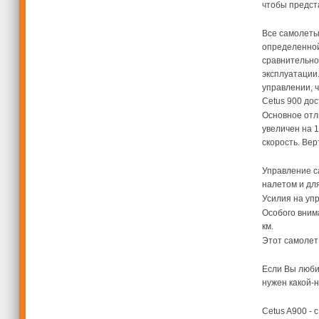
чтобы предст
Все самолеты
определенной
сравнительно
эксплуатации
управлении, 
Cetus 900 дос
Основное отли
увеличен на 
скорость. Ве
Управление са
налетом и для
Усилия на упр
Особого вним
км.
Этот самолет
Если Вы люби
нужен какой-
Cetus A900 - 