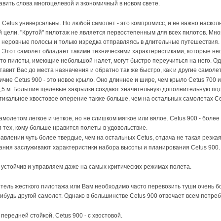
авить слова многоцелевой и экономичный в новом свете.
 Cetus универсальны. Но любой самолет - это компромисс, и не важно наскол
 цели. "Крутой" пилотаж не является первостепенным для всех пилотов. Мн
 неровные полосы и только изредка отправляясь в длительные путешествия. C
. Этот самолет обладает такими техническими характеристиками, которые нео
что пилоты, имеющие небольшой налет, могут быстро переучиться на него. О
тавит Вас до места назначения и обратно так же быстро, как и другие самоле
чие Cetus 900 - это новое крыло. Оно длиннее и шире, чем крыло Cetus 700
1,5 м. Большие щелевые закрылки создают значительную дополнительную по
ртикальное хвостовое оперение также больше, чем на остальных самолетах Ce
молетом легкое и четкое, но не слишком мягкое или вялое. Cetus 900 - бол
 тех, кому больше нравится полеты в удовольствие.
авлении чуть более твердые, чем на остальных Cetus, отдача не такая резкая
ания заслуживают характеристики набора высоты и планирования Cetus 900. Н
 устойчив и управляем даже на самых критических режимах полета.
тель жесткого пилотажа или Вам необходимо часто перевозить туши очень б
нибудь другой самолет. Однако в большинстве Cetus 900 отвечает всем потре
с передней стойкой, Cetus 900 - с хвостовой.