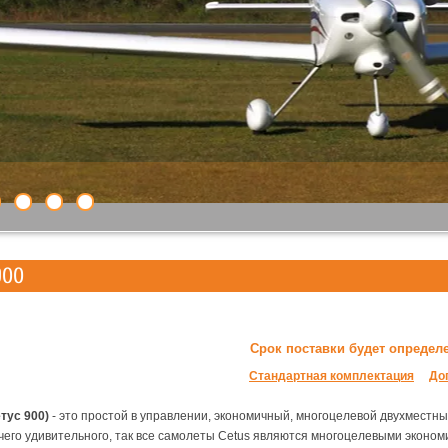
900
Срок поставки будет определ
Стандартная комплектация
До
тус 900)
- это простой в управлении, экономичный, многоцелевой двухместн
ичего удивительного, так все самолеты Cetus являются многоцелевыми эконом