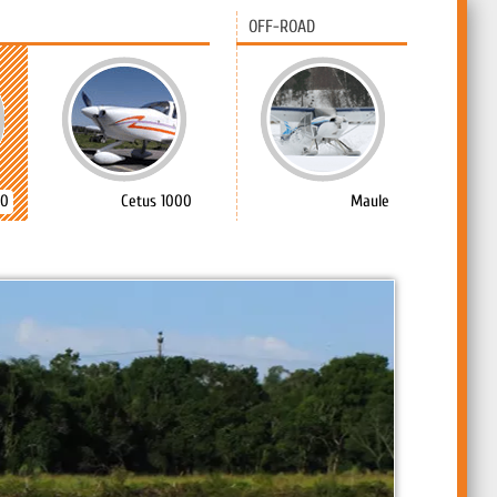
OFF-ROAD
00
Cetus 1000
Maule